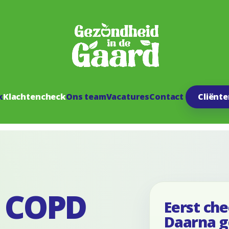
k
Klachtencheck
Ons team
Vacatures
Contact
Cliënt
p COPD
Eerst che
Daarna g