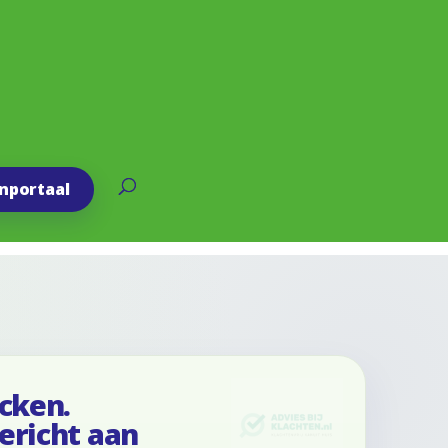
enportaal
cken.
ericht aan