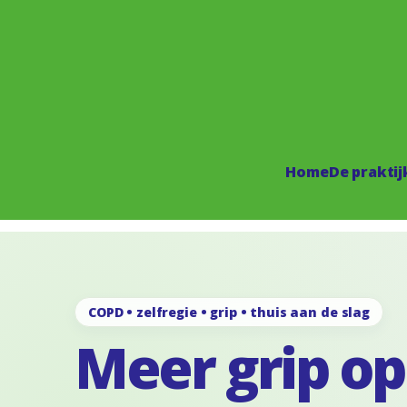
Home
De praktij
COPD • zelfregie • grip • thuis aan de slag
Meer grip o