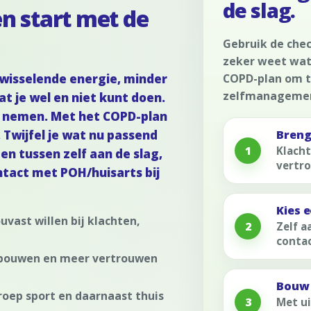
de slag.
n start met de
Gebruik de chec
zeker weet wat 
COPD-plan om t
wisselende energie, minder
zelfmanageme
t je wel en niet kunt doen.
te nemen. Met het COPD-plan
Breng 
. Twijfel je wat nu passend
1
Klacht
en tussen zelf aan de slag,
vertro
ntact met POH/huisarts bij
Kies 
vast willen bij klachten,
2
Zelf a
contac
 opbouwen en meer vertrouwen
Bouw 
groep sport en daarnaast thuis
3
Met ui